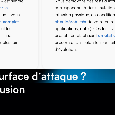
 » est simple
Nous déployons des tests d’intr
r le
correspondant à des simulation
audit, vous
intrusion physique, en condition
an complet
et vulnérabilités
de votre entrepr
 et les
applications, outils). Ces tests
oir une
proactif en établissant
un état 
r plus loin
préconisations selon leur criticit
d’évolution.
urface d’attaque ?
rusion