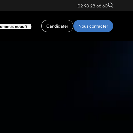
Accéder au
02 98 28 66 60
Blog
Candidater
Nous contacter
sommes-nous ?