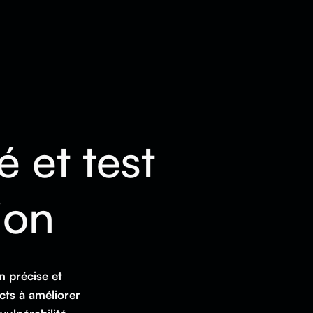
é et test
ion
n précise et
cts à améliorer