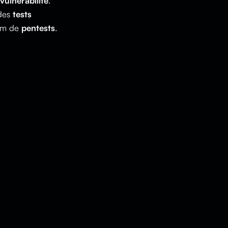
vulnérabilité
.
 des
tests
nom de
pentests
.