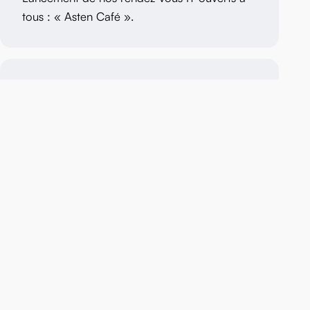
tous : « Asten Café ».
2023
Création du pôle d’expertise Asten Cyber et
décrochage du Label Expert Cyber.
2024
Nomination de Paul-Adrien Cagnard au
poste de Responsable des partenariats.