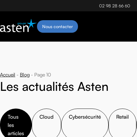
02 98 28 66 60
Nous contacter
Accueil
Blog
Page 10
Les actualités Asten
Tous
Cloud
Cybersécurité
Retail
les
articles